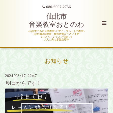
080-6007-2736
仙北市
音楽教室おとのわ
♪仙北市にある音楽教室♪ピアノ・フルートの教室♪
～田沢湖駅前教室・角館教室がございます～
３才さん～レッスン可能です
大人の方も多数在籍中
お知らせ
2024
/
08
/
17 22:47
明日からです！