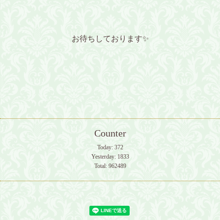
お待ちしております✨️
Counter
Today:
372
Yesterday:
1833
Total:
962489