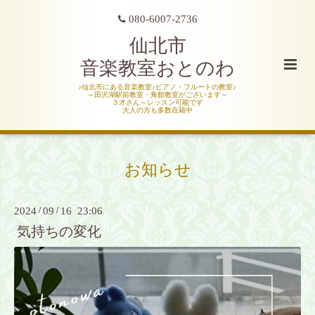
080-6007-2736
仙北市
音楽教室おとのわ
♪仙北市にある音楽教室♪ピアノ・フルートの教室♪
～田沢湖駅前教室・角館教室がございます～
３才さん～レッスン可能です
大人の方も多数在籍中
お知らせ
2024
/
09
/
16 23:06
気持ちの変化