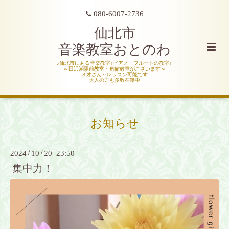
080-6007-2736
仙北市
音楽教室おとのわ
♪仙北市にある音楽教室♪ピアノ・フルートの教室♪
～田沢湖駅前教室・角館教室がございます～
３才さん～レッスン可能です
大人の方も多数在籍中
お知らせ
2024
/
10
/
20 23:50
集中力！