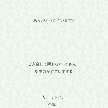
ありがとうございます✨️
ご入会して間もない3才さん、
集中力がすごいです👏
リトミック、
色旗、