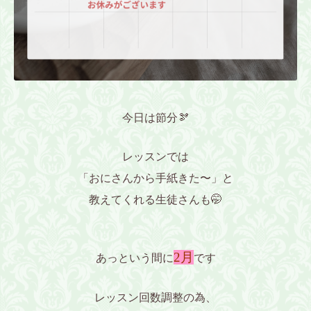
今日は節分🫘
レッスンでは
「おにさんから手紙きた〜」と
教えてくれる生徒さんも🤭
2月
あっという間に
です
レッスン回数調整の為、