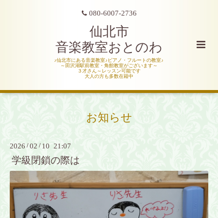
080-6007-2736
仙北市
音楽教室おとのわ
♪仙北市にある音楽教室♪ピアノ・フルートの教室♪
～田沢湖駅前教室・角館教室がございます～
３才さん～レッスン可能です
大人の方も多数在籍中
お知らせ
2026
/
02
/
10 21:07
学級閉鎖の際は