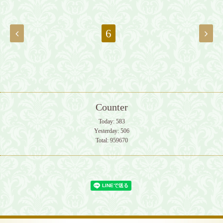
6
Counter
Today:
583
Yesterday:
506
Total:
959670